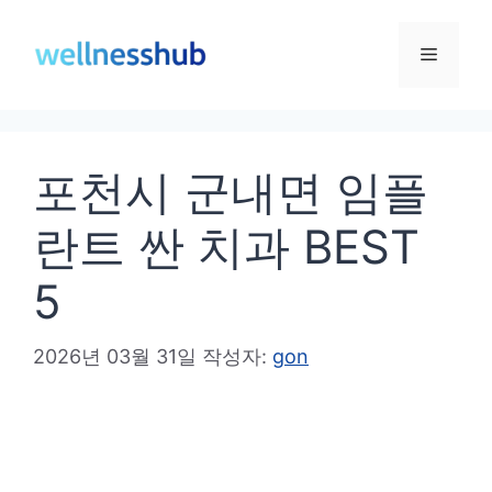
컨
텐
메
츠
로
뉴
건
포천시 군내면 임플
너
뛰
란트 싼 치과 BEST
기
5
2026년 03월 31일
작성자:
gon