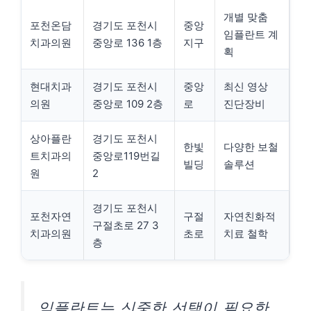
개별 맞춤
포천온담
경기도 포천시
중앙
임플란트 계
치과의원
중앙로 136 1층
지구
획
현대치과
경기도 포천시
중앙
최신 영상
의원
중앙로 109 2층
로
진단장비
상아플란
경기도 포천시
한빛
다양한 보철
트치과의
중앙로119번길
빌딩
솔루션
원
2
경기도 포천시
포천자연
구절
자연친화적
구절초로 27 3
치과의원
초로
치료 철학
층
임플란트는 신중한 선택이 필요한