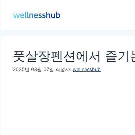
컨
텐
츠
로
건
풋살장펜션에서 즐기
너
뛰
2025년 03월 07일
작성자:
wellnesshub
기