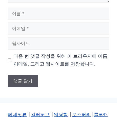
이
름
이
메
웹
일
사
다음 번 댓글 작성을 위해 이 브라우저에 이름,
이
이메일, 그리고 웹사이트를 저장합니다.
트
베네핏뷰
│
컬러허브
│
웨딩힐
│
로스터리
│
룰루캐