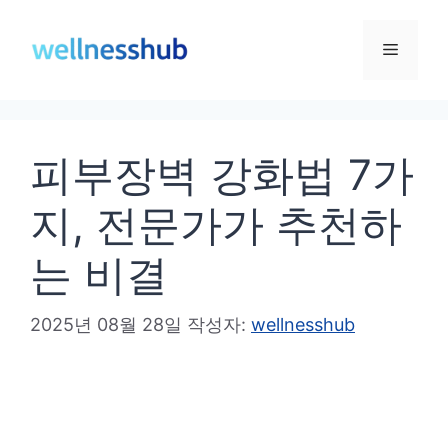
컨
텐
메
츠
로
뉴
건
피부장벽 강화법 7가
너
뛰
지, 전문가가 추천하
기
는 비결
2025년 08월 28일
작성자:
wellnesshub