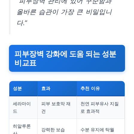
“피부장벽 관리에 있어 꾸준함과
올바른 습관이 가장 큰 비밀입니
다.”
피부장벽 강화에 도움 되는 성분
비교표
성분
효과
추천 이유
세라마이
피부 보호막 재
천연 피부유사 지질
드
건
로 효과적
히알루론
강력한 보습
수분 유지에 탁월
산