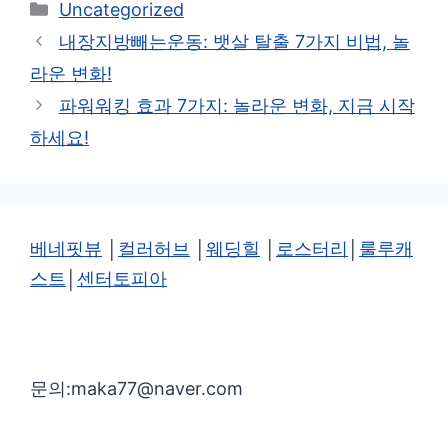
카
Uncategorized
테
내장지방빼는운동: 뱃살 탈출 7가지 비법, 놀
고
라운 변화!
리
파워워킹 효과 7가지: 놀라운 변화, 지금 시작
하세요!
베네핏뷰
│
컬러허브
│
웨딩힐
│
로스터리
│
룰루캐
스트
│
센터토피아
문의:maka77@naver.com