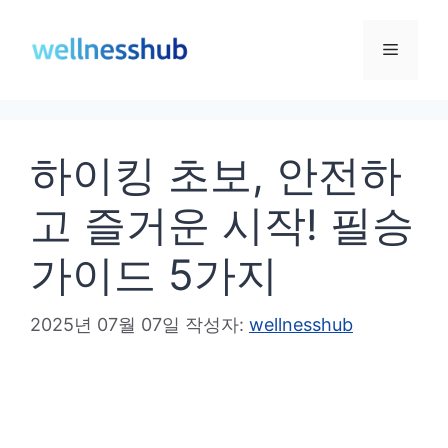
컨
텐
메
츠
로
뉴
건
하이킹 초보, 안전하
너
뛰
고 즐거운 시작! 필승
기
가이드 5가지
2025년 07월 07일
작성자:
wellnesshub