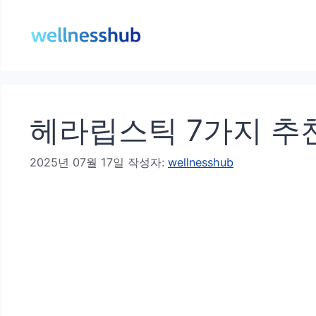
컨
텐
츠
로
건
헤라립스틱 7가지 추
너
뛰
2025년 07월 17일
작성자:
wellnesshub
기