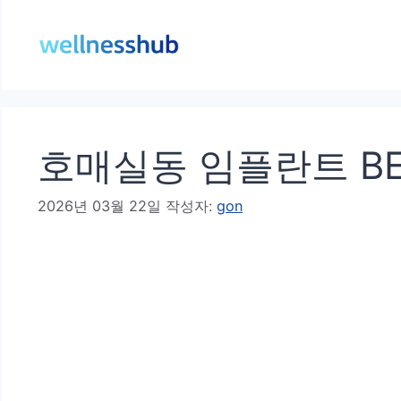
컨
텐
츠
로
건
호매실동 임플란트 BE
너
뛰
2026년 03월 22일
작성자:
gon
기