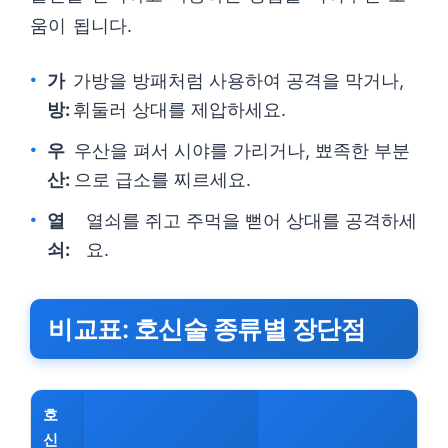
움이 됩니다.
가
가방을 방패처럼 사용하여 공격을 막거나,
방:
휘둘러 상대를 제압하세요.
우
우산을 펴서 시야를 가리거나, 뾰족한 부분
산:
으로 급소를 찌르세요.
열
열쇠를 쥐고 주먹을 뻗어 상대를 공격하세
쇠:
요.
비교표: 호신술 종류별 장단점
호
신