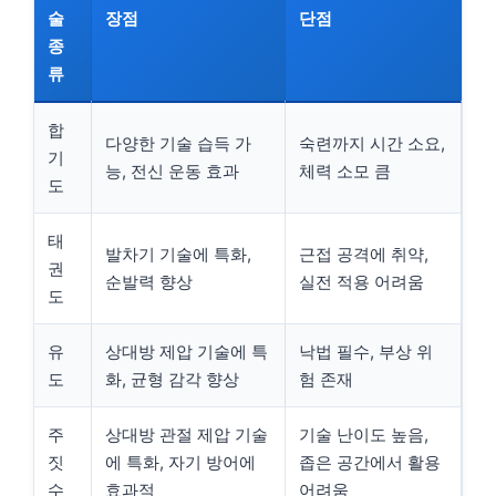
술
장점
단점
종
류
합
다양한 기술 습득 가
숙련까지 시간 소요,
기
능, 전신 운동 효과
체력 소모 큼
도
태
발차기 기술에 특화,
근접 공격에 취약,
권
순발력 향상
실전 적용 어려움
도
유
상대방 제압 기술에 특
낙법 필수, 부상 위
도
화, 균형 감각 향상
험 존재
주
상대방 관절 제압 기술
기술 난이도 높음,
짓
에 특화, 자기 방어에
좁은 공간에서 활용
수
효과적
어려움