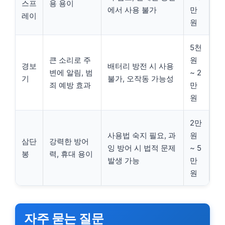
스프
용 용이
에서 사용 불가
만
레이
원
5천
큰 소리로 주
원
경보
배터리 방전 시 사용
변에 알림, 범
~ 2
기
불가, 오작동 가능성
죄 예방 효과
만
원
2만
사용법 숙지 필요, 과
원
삼단
강력한 방어
잉 방어 시 법적 문제
~ 5
봉
력, 휴대 용이
발생 가능
만
원
자주 묻는 질문