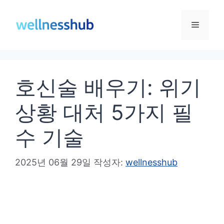
컨
텐
메
츠
로
뉴
건
호신술 배우기: 위기
너
뛰
상황 대처 5가지 필
기
수 기술
2025년 06월 29일
작성자:
wellnesshub