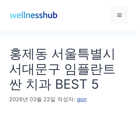
컨
텐
메
츠
로
뉴
건
홍제동 서울특별시
너
뛰
서대문구 임플란트
기
싼 치과 BEST 5
2026년 03월 22일
작성자:
gon