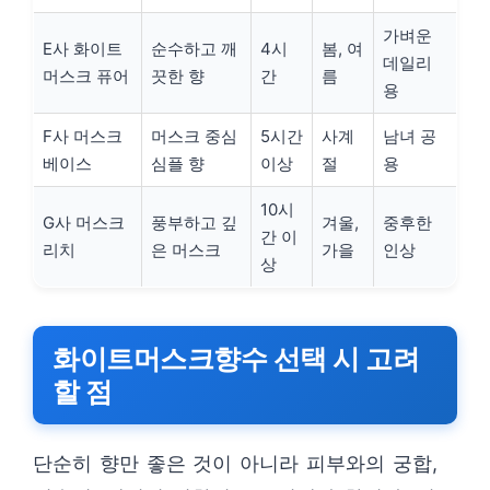
가벼운
E사 화이트
순수하고 깨
4시
봄, 여
데일리
머스크 퓨어
끗한 향
간
름
용
F사 머스크
머스크 중심
5시간
사계
남녀 공
베이스
심플 향
이상
절
용
10시
G사 머스크
풍부하고 깊
겨울,
중후한
간 이
리치
은 머스크
가을
인상
상
화이트머스크향수 선택 시 고려
할 점
단순히 향만 좋은 것이 아니라 피부와의 궁합,