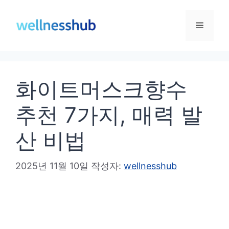
컨
텐
메
츠
로
뉴
건
화이트머스크향수
너
뛰
추천 7가지, 매력 발
기
산 비법
2025년 11월 10일
작성자:
wellnesshub