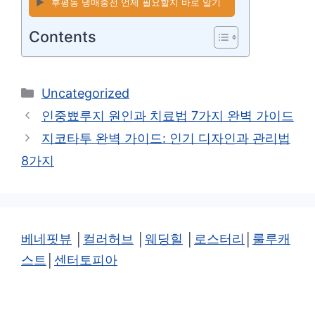
▶️
후평동 냉매충전 언제 필요할지 바로 알기
Contents
카
Uncategorized
테
인중뾰루지 원인과 치료법 7가지 완벽 가이드
고
지코타투 완벽 가이드: 인기 디자인과 관리법
리
8가지
베네핏뷰
│
컬러허브
│
웨딩힐
│
로스터리
│
룰루캐
스트
│
센터토피아