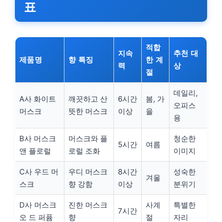
표
적합
지속
추천 대
제품명
향 특징
한 계
력
상
절
데일리,
A사 화이트
깨끗하고 산
6시간
봄, 가
오피스
머스크
뜻한 머스크
이상
을
용
B사 머스크
머스크와 플
청순한
5시간
여름
앤 플로럴
로럴 조화
이미지
C사 우드 머
우디 머스크
8시간
성숙한
겨울
스크
향 강함
이상
분위기
D사 머스크
진한 머스크
사계
특별한
7시간
오 드 퍼퓸
향
절
자리