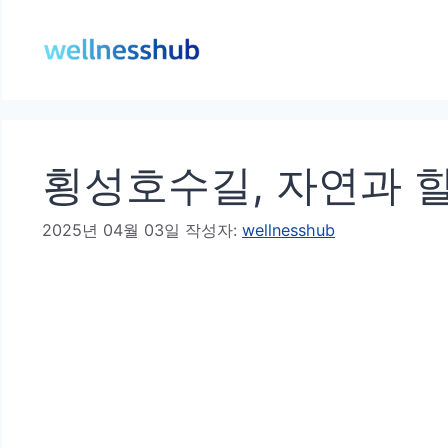
컨
텐
츠
로
건
횡성호수길, 자연과 
너
뛰
2025년 04월 03일
작성자:
wellnesshub
기