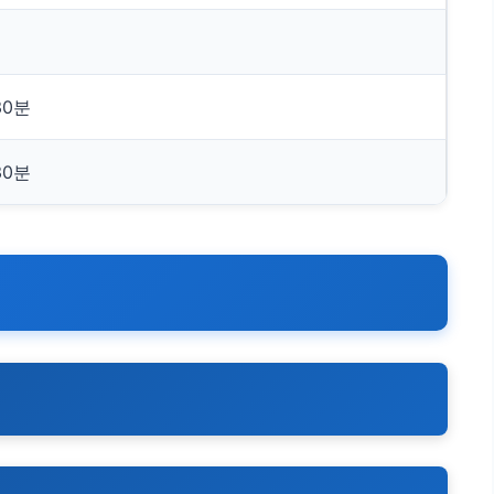
30분
30분