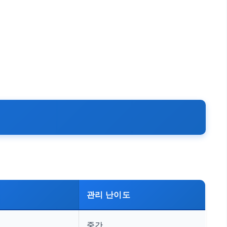
.
관리 난이도
중간