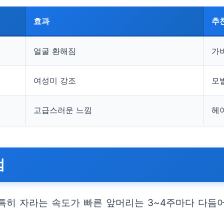
효과
추
얼굴 환해짐
가
여성미 강조
모
고급스러운 느낌
헤
점
특히 자라는 속도가 빠른 앞머리는 3~4주마다 다듬어