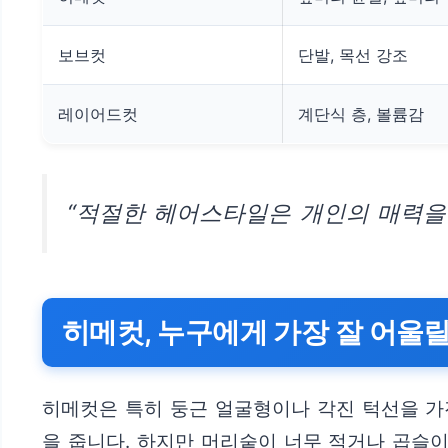
보브컷
단발, 목선 강조
레이어드컷
계단식 층, 볼륨감
“적절한 헤어스타일은 개인의 매력을
히메컷, 누구에게 가장 잘 어울
히메컷은 특히 둥근 얼굴형이나 각진 턱선을 가
을 줍니다. 하지만 머리숱이 너무 적거나 곱슬이