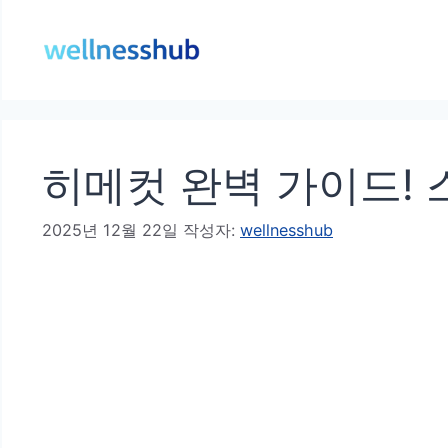
컨
텐
츠
로
건
히메컷 완벽 가이드! 
너
뛰
2025년 12월 22일
작성자:
wellnesshub
기