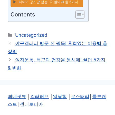
▶️
타이어 공기압 점검, 꼭 알아야 할 5가지
Contents
카
Uncategorized
테
야구갤러리 방문 전 필독! 후회없는 이용법 총
고
정리
리
여자운동, 득근과 건강을 동시에! 꿀팁 5가지
& 변화
베네핏뷰
│
컬러허브
│
웨딩힐
│
로스터리
│
룰루캐
스트
│
센터토피아