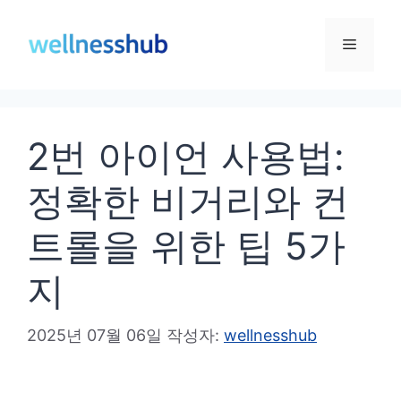
컨
텐
메
츠
로
뉴
건
2번 아이언 사용법:
너
뛰
정확한 비거리와 컨
기
트롤을 위한 팁 5가
지
2025년 07월 06일
작성자:
wellnesshub