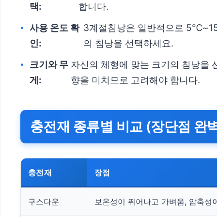
택:
합니다.
사용 온도 확
3계절침낭은 일반적으로 5℃~1
인:
의 침낭을 선택하세요.
크기와 무
자신의 체형에 맞는 크기의 침낭을 선
게:
향을 미치므로 고려해야 합니다.
충전재 종류별 비교 (장단점 완벽
충전재
장점
구스다운
보온성이 뛰어나고 가벼움, 압축성이