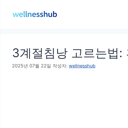
컨
텐
츠
로
건
3계절침낭 고르는법:
너
뛰
2025년 07월 22일
작성자:
wellnesshub
기