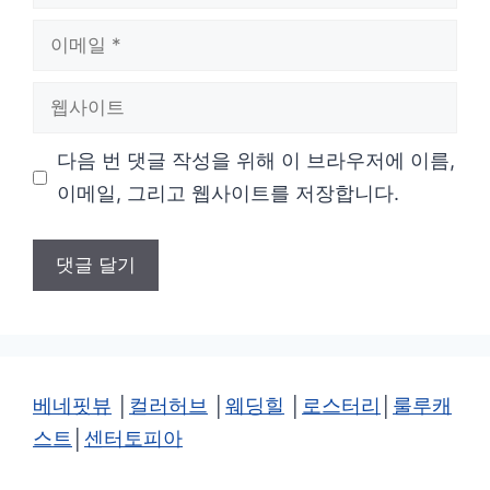
름
이
메
웹
일
사
다음 번 댓글 작성을 위해 이 브라우저에 이름,
이
이메일, 그리고 웹사이트를 저장합니다.
트
베네핏뷰
│
컬러허브
│
웨딩힐
│
로스터리
│
룰루캐
스트
│
센터토피아