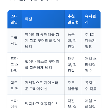
스타
추천
유지관
특징
일명
얼굴형
리
옆머리와 뒷머리를 짧
둥근
주 1회
투블
게 깎고 윗머리를 길게
형, 각
다듬기
럭컷
남김
진형
필요
포마
타원
매일 스
젤이나 왁스로 뒷머리
드 스
형, 각
타일링
를 깔끔하게 넘김
타일
진형
필수
쉐도
전체적으로 자연스러
모든
유지보
우 컷
운 그라데이션
얼굴형
수 적음
스파
각진
매일 스
뾰족하고 역동적인 느
이크
형, 역
타일링