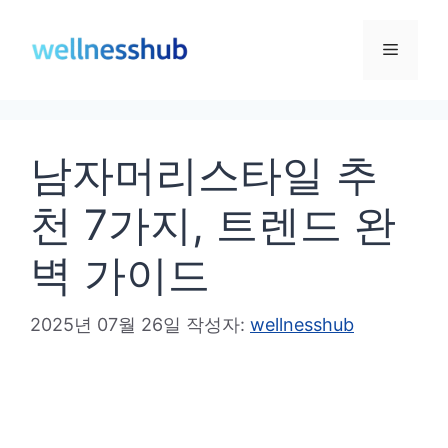
컨
텐
메
츠
로
뉴
건
남자머리스타일 추
너
뛰
천 7가지, 트렌드 완
기
벽 가이드
2025년 07월 26일
작성자:
wellnesshub