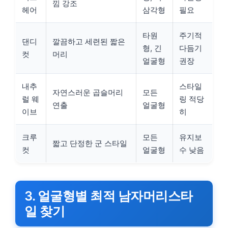
낌 강조
헤어
삼각형
필요
타원
주기적
댄디
깔끔하고 세련된 짧은
형, 긴
다듬기
컷
머리
얼굴형
권장
내추
스타일
자연스러운 곱슬머리
모든
럴 웨
링 적당
연출
얼굴형
이브
히
크루
모든
유지보
짧고 단정한 군 스타일
컷
얼굴형
수 낮음
3. 얼굴형별 최적 남자머리스타
일 찾기