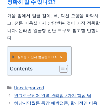
정확히 알 수 있나요?
거울 앞에서 얼굴 길이, 폭, 턱선 모양을 파악하
고, 전문 미용실에서 상담받는 것이 가장 정확합
니다. 온라인 얼굴형 진단 도구도 참고할 만합니
다.
▶️
실옥동 아산시 임플란트 BEST 5
Contents
카
Uncategorized
테
인그로운헤어 완벽 관리법 7가지 핵심 팁
고
하남시망월동 독감 예방접종, 합리적인 비용
리