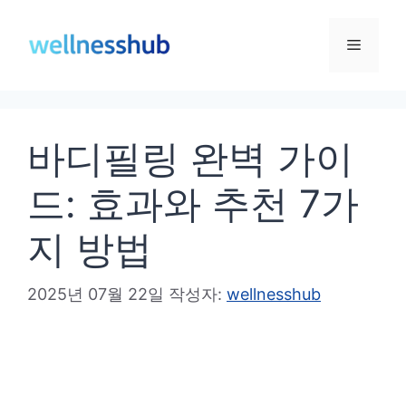
컨
텐
메
츠
로
뉴
건
바디필링 완벽 가이
너
뛰
드: 효과와 추천 7가
기
지 방법
2025년 07월 22일
작성자:
wellnesshub