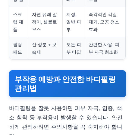
스크
자연 유래 알
지성,
즉각적인 각질
럽 제
갱이, 셀룰로
일반 피
제거, 모공 청소
품
오스
부
효과
필링
산 성분 + 보
모든 피
간편한 사용, 피
패드
습제
부 타입
부 자극 최소화
부작용 예방과 안전한 바디필링
관리법
바디필링을 잘못 사용하면 피부 자극, 염증, 색
소 침착 등 부작용이 발생할 수 있습니다. 안전
하게 관리하려면 주의사항을 꼭 숙지해야 합니