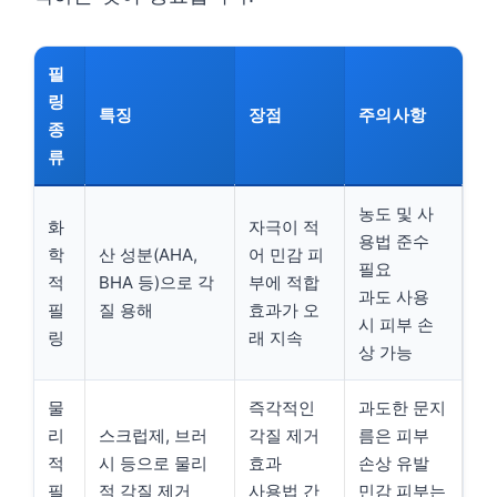
필
링
특징
장점
주의사항
종
류
농도 및 사
화
자극이 적
용법 준수
학
산 성분(AHA,
어 민감 피
필요
적
BHA 등)으로 각
부에 적합
과도 사용
필
질 용해
효과가 오
시 피부 손
링
래 지속
상 가능
물
즉각적인
과도한 문지
리
스크럽제, 브러
각질 제거
름은 피부
적
시 등으로 물리
효과
손상 유발
필
적 각질 제거
사용법 간
민감 피부는