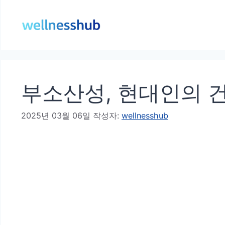
컨
텐
츠
로
건
부소산성, 현대인의 
너
뛰
2025년 03월 06일
작성자:
wellnesshub
기