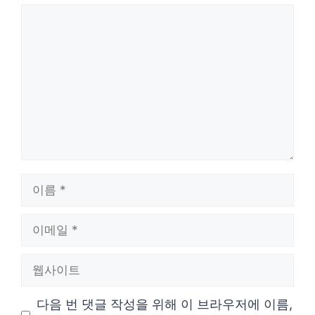
댓
글
이
름
이
메
웹
일
사
다음 번 댓글 작성을 위해 이 브라우저에 이름,
이