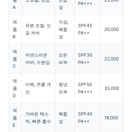
PA+++
A
성
제
지성,
유분 조절, 모
SPF45
품
복합
20,000
공 커버
PA++
B
성
제
자연스러운
모든
SPF30
품
22,000
커버, 수분감
피부
PA++
C
제
미백, 주름 개
중년
SPF50
품
35,000
선
피부
PA+++
D
제
가벼운 텍스
복합
SPF40
품
18,000
처, 빠른 흡수
성
PA++
E