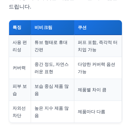
드립니다.
특징
비비크림
쿠션
사용 편
튜브 형태로 휴대
퍼프 포함, 즉각적 터
리성
간편
치업 가능
중간 정도, 자연스
다양한 커버력 옵션
커버력
러운 표현
가능
피부 보
보습 중심 제품 많
제품별 차이 큼
습
음
자외선
높은 지수 제품 많
제품마다 다름
차단
음