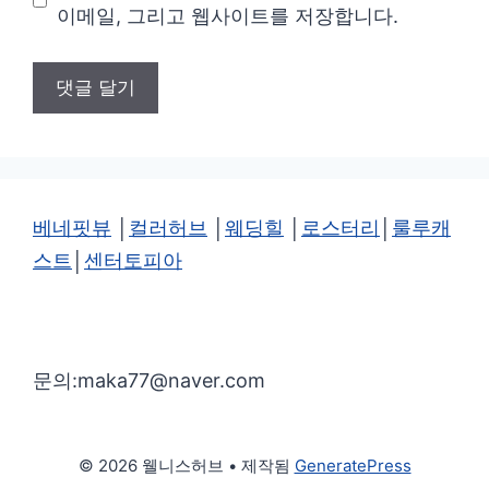
이메일, 그리고 웹사이트를 저장합니다.
트
베네핏뷰
│
컬러허브
│
웨딩힐
│
로스터리
│
룰루캐
스트
│
센터토피아
문의:maka77@naver.com
© 2026 웰니스허브
• 제작됨
GeneratePress