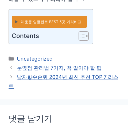
▶️
채운동 임플란트 BEST 5곳 가격비교
Contents
카
Uncategorized
테
눈옆점 관리법 7가지, 꼭 알아야 할 팁
고
남자향수순위 2024년 최신 추천 TOP 7 리스
리
트
댓글 남기기