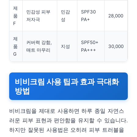
제
민감성 피부
민감
SPF30
품
28,000
저자극
성
PA+
F
제
커버력 강함,
SPF50+
품
지성
30,000
매트 마무리
PA+++
G
비비크림 사용 팁과 효과 극대화
방법
비비크림을 제대로 사용하면 하루 종일 자연스
러운 피부 표현과 편안함을 유지할 수 있습니다.
하지만 잘못된 사용법은 오히려 피부 트러블을