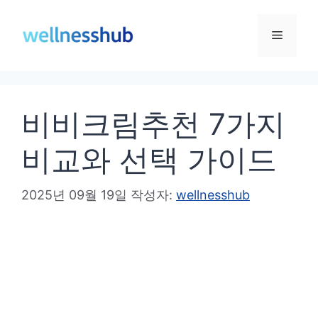
컨
텐
메
츠
로
뉴
건
비비크림추천 7가지
너
뛰
비교와 선택 가이드
기
2025년 09월 19일
작성자:
wellnesshub