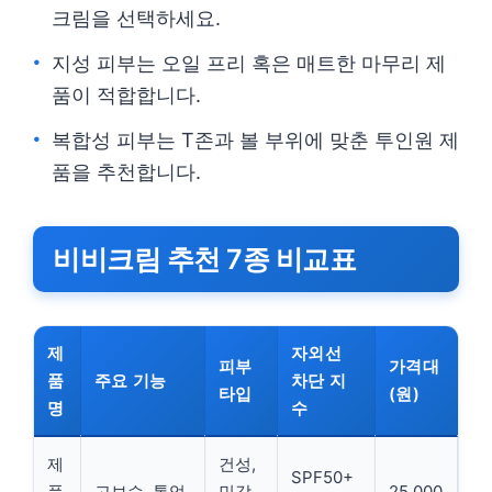
크림을 선택하세요.
지성 피부는 오일 프리 혹은 매트한 마무리 제
품이 적합합니다.
복합성 피부는 T존과 볼 부위에 맞춘 투인원 제
품을 추천합니다.
비비크림 추천 7종 비교표
제
자외선
피부
가격대
품
주요 기능
차단 지
타입
(원)
명
수
제
건성,
SPF50+
품
고보습, 톤업
민감
25,000