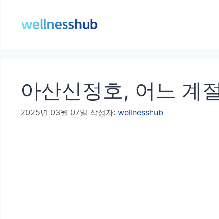
컨
텐
츠
로
건
아산신정호, 어느 계
너
뛰
2025년 03월 07일
작성자:
wellnesshub
기