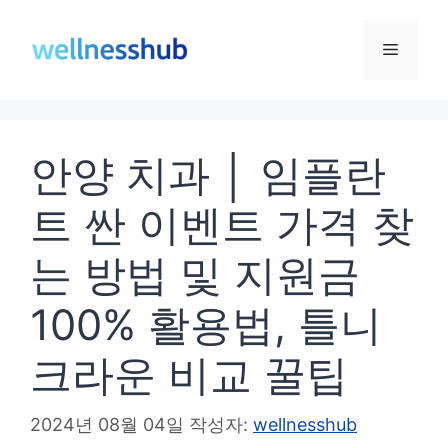
컨
텐
메
츠
로
뉴
건
안양 치과 │ 임플란
너
뛰
트 싼 이벤트 가격 찾
기
는 방법 및 지원금
100% 활용법, 틀니
크라운 비교 꿀팁
2024년 08월 04일
작성자:
wellnesshub