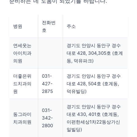
준비하는 데 도움이 되었기를 바랍니다.
전화번
병원
주소
호
연세웃는
경기도 안양시 동안구 경수
아이치과
대로 428, 304,305호 (호계
의원
동, 덕유파크)
더좋은위
031-
경기도 안양시 동안구 경수
드치과의
427-
대로 428, 504호 (호계동,
원
2875
덕유빌딩)
경기도 안양시 동안구 경수
031-
동그라미
대로 430, 401호 (호계동,
342-
치과의원
이편한세상1차22동상가신
2800
일빌딩)