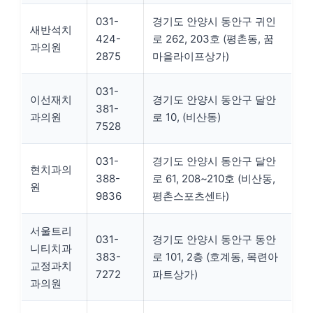
031-
경기도 안양시 동안구 귀인
새반석치
424-
로 262, 203호 (평촌동, 꿈
과의원
2875
마을라이프상가)
031-
이선재치
경기도 안양시 동안구 달안
381-
과의원
로 10, (비산동)
7528
031-
경기도 안양시 동안구 달안
현치과의
388-
로 61, 208~210호 (비산동,
원
9836
평촌스포츠센타)
서울트리
031-
경기도 안양시 동안구 동안
니티치과
383-
로 101, 2층 (호계동, 목련아
교정과치
7272
파트상가)
과의원