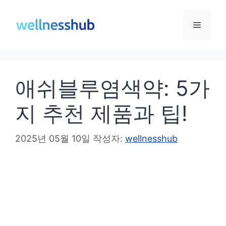
컨
텐
메
츠
로
뉴
건
애쉬블루염색약: 5가
너
뛰
지 추천 제품과 팁!
기
2025년 05월 10일
작성자:
wellnesshub