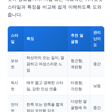
스타일과 특징을 비교해 쉽게 이해하도록 도와
줍니다.
관리
스타
추천 얼
특징
난이
일
굴형
도
턱선까지 오는 길이, 깔
보브
둥근형,
끔하고 여성스러운 느
중간
컷
계란형
낌
픽시
매우 짧고 경쾌한 스타
타원형,
낮음
컷
일, 강한 인상 연출
각진형
다양한 얼
언더
한쪽 또는 양쪽을 짧게
굴형에 적
중간
컷
깎아 모던함 강조