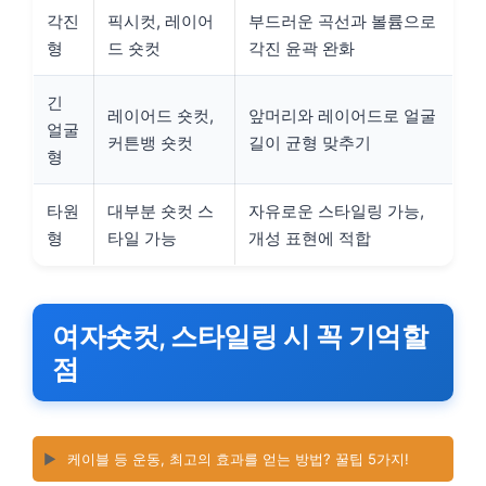
각진
픽시컷, 레이어
부드러운 곡선과 볼륨으로
형
드 숏컷
각진 윤곽 완화
긴
레이어드 숏컷,
앞머리와 레이어드로 얼굴
얼굴
커튼뱅 숏컷
길이 균형 맞추기
형
타원
대부분 숏컷 스
자유로운 스타일링 가능,
형
타일 가능
개성 표현에 적합
여자숏컷, 스타일링 시 꼭 기억할
점
▶️
케이블 등 운동, 최고의 효과를 얻는 방법? 꿀팁 5가지!