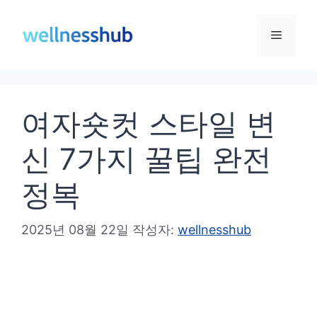
컨
텐
메
츠
로
뉴
건
여자숏컷 스타일 변
너
뛰
신 7가지 꿀팁 완전
기
정복
2025년 08월 22일
작성자:
wellnesshub