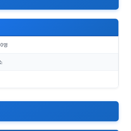
00명
소