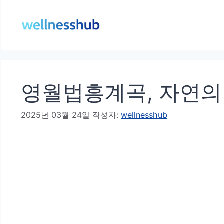
컨
텐
츠
로
건
영월법흥계곡, 자연의
너
뛰
2025년 03월 24일
작성자:
wellnesshub
기