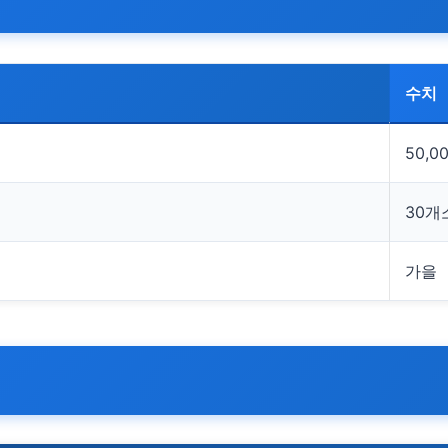
수치
50,0
30개
가을