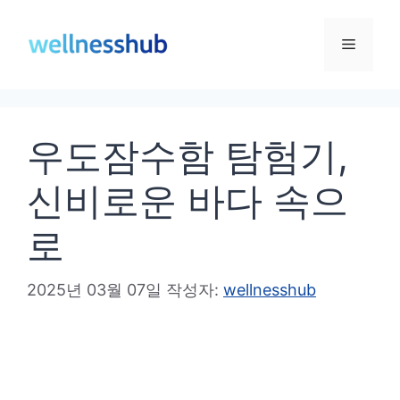
컨
텐
메
츠
로
뉴
건
우도잠수함 탐험기,
너
뛰
신비로운 바다 속으
기
로
2025년 03월 07일
작성자:
wellnesshub