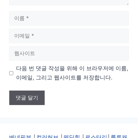
이
름
이
메
웹
일
사
다음 번 댓글 작성을 위해 이 브라우저에 이름,
이
이메일, 그리고 웹사이트를 저장합니다.
트
베네핏뷰
│
컬러허브
│
웨딩힐
│
로스터리
│
룰루캐