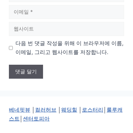
름
이
메
웹
일
사
다음 번 댓글 작성을 위해 이 브라우저에 이름,
이
이메일, 그리고 웹사이트를 저장합니다.
트
베네핏뷰
│
컬러허브
│
웨딩힐
│
로스터리
│
룰루캐
스트
│
센터토피아