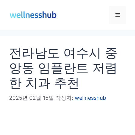
컨
텐
메
츠
로
뉴
건
전라남도 여수시 중
너
뛰
앙동 임플란트 저렴
기
한 치과 추천
2025년 02월 15일
작성자:
wellnesshub