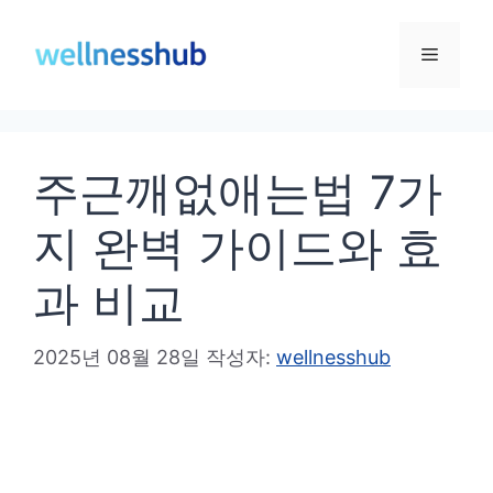
컨
텐
메
츠
로
뉴
건
주근깨없애는법 7가
너
뛰
지 완벽 가이드와 효
기
과 비교
2025년 08월 28일
작성자:
wellnesshub