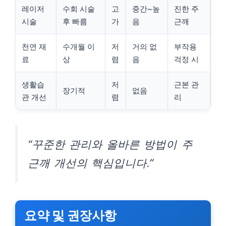
레이저
수회 시술
고
중간~높
진한 주
시술
후 빠름
가
음
근깨
천연 재
수개월 이
저
거의 없
부작용
료
상
렴
음
걱정 시
생활습
저
근본 관
장기적
없음
관 개선
렴
리
“꾸준한 관리와 올바른 방법이 주
근깨 개선의 핵심입니다.”
요약 및 권장사항