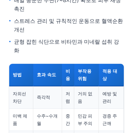
매일 충분한 수면(7~8시간) 확보로 피부 재생
촉진
스트레스 관리 및 규칙적인 운동으로 혈액순환
개선
균형 잡힌 식단으로 비타민과 미네랄 섭취 강
화
비
부작용
적용 대
방법
효과 속도
용
위험
상
자외선
저
거의 없
예방 및
즉각적
차단
렴
음
관리
미백 제
수주~수개
중
민감 피
경증 주
품
월
간
부 주의
근깨