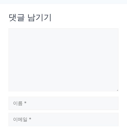
댓글 남기기
댓
글
이
름
이
메