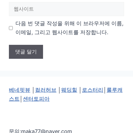
웹
일
사
다음 번 댓글 작성을 위해 이 브라우저에 이름,
이
이메일, 그리고 웹사이트를 저장합니다.
트
베네핏뷰
│
컬러허브
│
웨딩힐
│
로스터리
│
룰루캐
스트
│
센터토피아
문의:maka77@naver.com