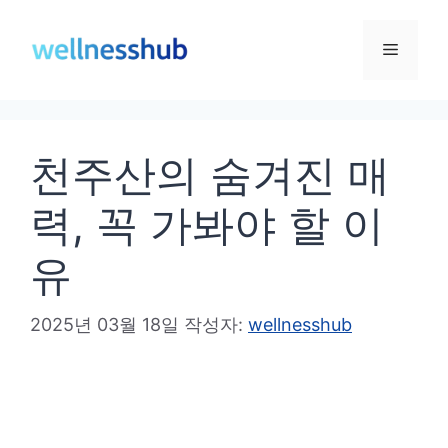
컨
텐
메
츠
로
뉴
건
천주산의 숨겨진 매
너
뛰
력, 꼭 가봐야 할 이
기
유
2025년 03월 18일
작성자:
wellnesshub