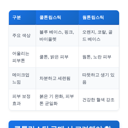
구분
쿨톤립스틱
웜톤립스틱
블루 베이스, 핑크,
오렌지, 코랄, 골
주요 색상
바이올렛
드 베이스
어울리는
쿨톤, 밝은 피부
웜톤, 노란 피부
피부톤
메이크업
따뜻하고 생기 있
차분하고 세련됨
느낌
음
피부 보정
붉은 기 완화, 피부
건강한 혈색 강조
효과
톤 균일화