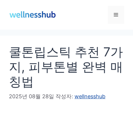
컨
텐
메
츠
로
뉴
건
쿨톤립스틱 추천 7가
너
뛰
지, 피부톤별 완벽 매
기
칭법
2025년 08월 28일
작성자:
wellnesshub