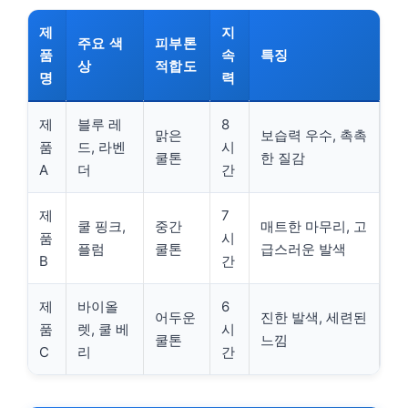
제
지
주요 색
피부톤
품
속
특징
상
적합도
명
력
제
블루 레
8
맑은
보습력 우수, 촉촉
품
드, 라벤
시
쿨톤
한 질감
A
더
간
제
7
쿨 핑크,
중간
매트한 마무리, 고
품
시
플럼
쿨톤
급스러운 발색
B
간
제
바이올
6
어두운
진한 발색, 세련된
품
렛, 쿨 베
시
쿨톤
느낌
C
리
간