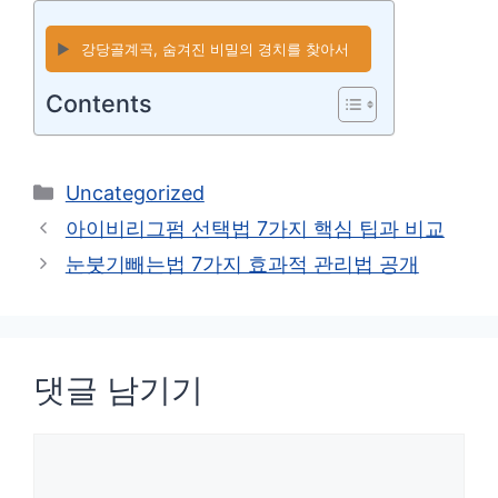
▶️
강당골계곡, 숨겨진 비밀의 경치를 찾아서
Contents
카
Uncategorized
테
아이비리그펌 선택법 7가지 핵심 팁과 비교
고
눈붓기빼는법 7가지 효과적 관리법 공개
리
댓글 남기기
댓
글