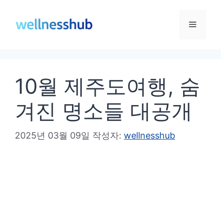
컨
텐
메
츠
로
뉴
건
10월 제주도여행, 숨
너
뛰
겨진 명소들 대공개
기
2025년 03월 09일
작성자:
wellnesshub