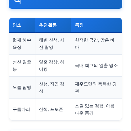
석
명소
추천활동
특징
협재 해수
해변 산책, 사
한적한 공간, 맑은 바
욕장
진 촬영
다
성산 일출
일출 감상, 하
국내 최고의 일출 명소
봉
이킹
산행, 자연 감
제주도만의 독특한 경
오름 탐방
상
관
스릴 있는 경험, 아름
구름다리
산책, 포토존
다운 풍경