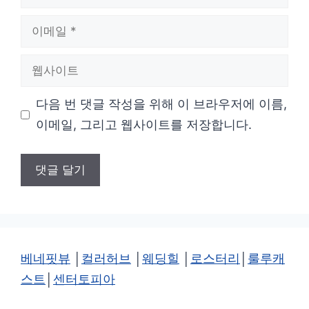
름
이
메
웹
일
사
다음 번 댓글 작성을 위해 이 브라우저에 이름,
이
이메일, 그리고 웹사이트를 저장합니다.
트
베네핏뷰
│
컬러허브
│
웨딩힐
│
로스터리
│
룰루캐
스트
│
센터토피아